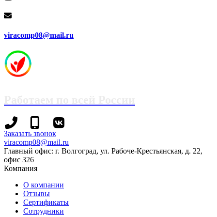
viracomp08@mail.ru
Работаем по всей России
+7
+7
Заказать звонок
(8442)
(995)
viracomp08@mail.ru
78-
695-
Главный офис: г. Волгоград, ул. Рабоче-Крестьянская, д. 22,
13-
70-
офис 326
96
99
Компания
О компании
Отзывы
Сертификаты
Сотрудники