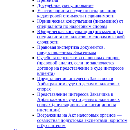
Претензия
Досудебное урегулирование
Участие юриста в суде по оспариванию
кадастровой стоимости недвижимости
Юридическая консультация (письменно) от
специалиста по налоговым спорам
Юридическая консультация (письменно) от
специалиста по налоговым спорам высокой
сложности
Правовая экспертиза документов,
предоставленных Заказчиком
Судебная перспектива налоговых споров
(правовой анализ, если не заключается
договор на представление в суде интересов
клиента)
Представление интересов Заказчика в
Арбитражном суде по делам о налоговых
спорах
Представление интересов Заказчика в
Арбитражном суде по делам о налоговых
спорах (апелляционная и кассационная
инстанции)
Возражения на Акт налоговых органов —
совместная подготовка экспертами: юристом
и бухгалтером