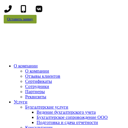
+7
+7
(8442)
(995)
Оставить заявку
78-
695-
13-
70-
96
99
О компании
О компании
Отзывы клиентов
Сертификаты
Сотрудники
Партнеры
Реквизиты
Услуги
Бухгалтерские услуги
Ведение бухгалтерского учета
Бухгалтерское сопровождение ООО
Подготовка и сдача отчетности
Консультации