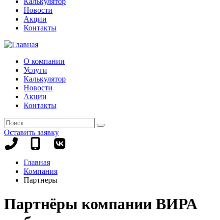
Калькулятор
Новости
Акции
Контакты
О компании
Услуги
Калькулятор
Новости
Акции
Контакты
Оставить заявку
+7
+7
(8442)
(995)
Главная
78-
695-
Компания
13-
70-
Партнеры
96
99
Партнёры компании ВИРА