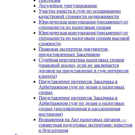
Претензия
Досудебное урегулирование
Участие юриста в суде по оспариванию
кадастровой стоимости недвижимости
Юридическая консультация (письменно) от
специалиста по налоговым спорам
Юридическая консультация (письменно) от
специалиста по налоговым спорам высокой
сложности
Правовая экспертиза документов,
предоставленных Заказчиком
Судебная перспектива налоговых споров
(правовой анализ, если не заключается
договор на представление в суде интересов
клиента)
Представление интересов Заказчика в
Арбитражном суде по делам о налоговых
спорах
Представление интересов Заказчика в
Арбитражном суде по делам о налоговых
спорах (апелляционная и кассационная
инстанции)
Возражения на Акт налоговых органов —
совместная подготовка экспертами: юристом
и бухгалтером