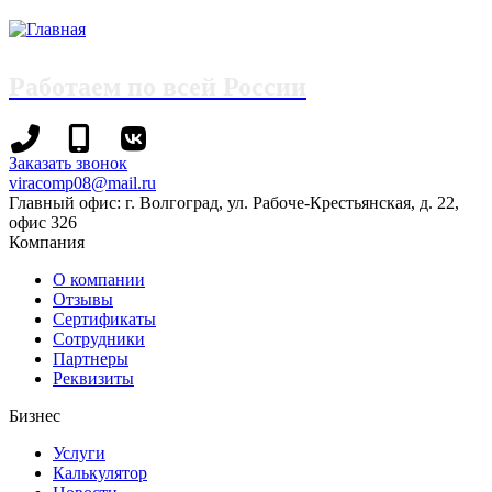
Работаем по всей России
+7
+7
Заказать звонок
(8442)
(995)
viracomp08@mail.ru
78-
695-
Главный офис: г. Волгоград, ул. Рабоче-Крестьянская, д. 22,
13-
70-
офис 326
96
99
Компания
О компании
Отзывы
Сертификаты
Сотрудники
Партнеры
Реквизиты
Бизнес
Услуги
Калькулятор