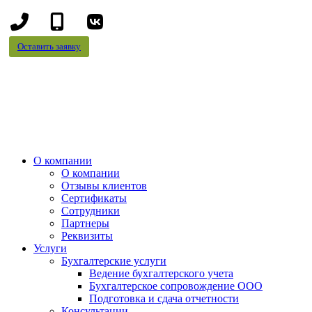
+7
+7
(8442)
(995)
Оставить заявку
78-
695-
13-
70-
96
99
О компании
О компании
Отзывы клиентов
Сертификаты
Сотрудники
Партнеры
Реквизиты
Услуги
Бухгалтерские услуги
Ведение бухгалтерского учета
Бухгалтерское сопровождение ООО
Подготовка и сдача отчетности
Консультации