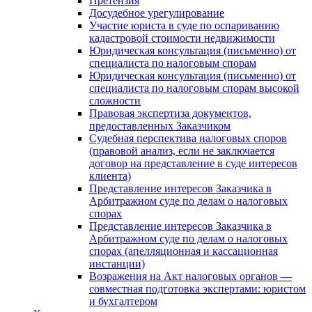
Претензия
Досудебное урегулирование
Участие юриста в суде по оспариванию
кадастровой стоимости недвижимости
Юридическая консультация (письменно) от
специалиста по налоговым спорам
Юридическая консультация (письменно) от
специалиста по налоговым спорам высокой
сложности
Правовая экспертиза документов,
предоставленных Заказчиком
Судебная перспектива налоговых споров
(правовой анализ, если не заключается
договор на представление в суде интересов
клиента)
Представление интересов Заказчика в
Арбитражном суде по делам о налоговых
спорах
Представление интересов Заказчика в
Арбитражном суде по делам о налоговых
спорах (апелляционная и кассационная
инстанции)
Возражения на Акт налоговых органов —
совместная подготовка экспертами: юристом
и бухгалтером