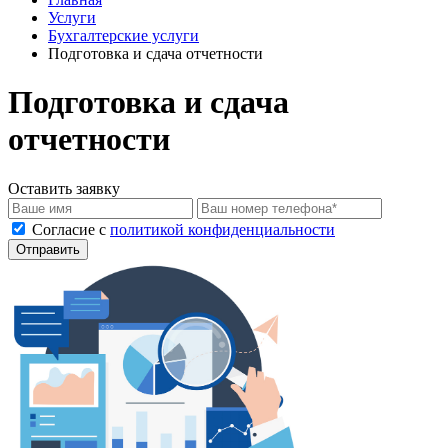
78-
695-
Услуги
13-
70-
Бухгалтерские услуги
96
99
Подготовка и сдача отчетности
Подготовка и сдача
отчетности
Оставить заявку
Cогласие с
политикой конфиденциальности
Отправить