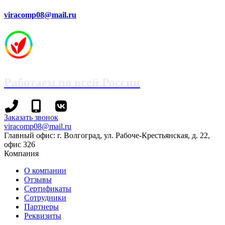
viracomp08@mail.ru
Работаем по всей России
+7
+7
Заказать звонок
(8442)
(995)
viracomp08@mail.ru
78-
695-
Главный офис: г. Волгоград, ул. Рабоче-Крестьянская, д. 22,
13-
70-
офис 326
96
99
Компания
О компании
Отзывы
Сертификаты
Сотрудники
Партнеры
Реквизиты