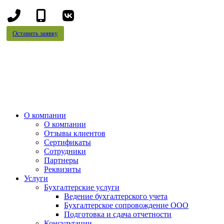
+7
+7
(8442)
(995)
Оставить заявку
78-
695-
13-
70-
96
99
О компании
О компании
Отзывы клиентов
Сертификаты
Сотрудники
Партнеры
Реквизиты
Услуги
Бухгалтерские услуги
Ведение бухгалтерского учета
Бухгалтерское сопровождение ООО
Подготовка и сдача отчетности
Консультации