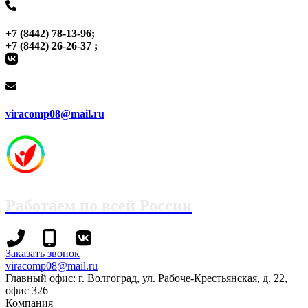
+7 (8442) 78-13-96;
+7 (8442) 26-26-37 ;
viracomp08@mail.ru
Работаем по всей России
+7
+7
Заказать звонок
(8442)
(995)
viracomp08@mail.ru
78-
695-
Главный офис: г. Волгоград, ул. Рабоче-Крестьянская, д. 22,
13-
70-
офис 326
96
99
Компания