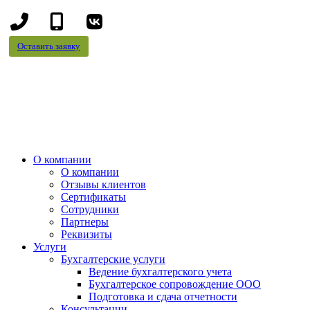
+7
+7
(8442)
(995)
Оставить заявку
78-
695-
13-
70-
96
99
О компании
О компании
Отзывы клиентов
Сертификаты
Сотрудники
Партнеры
Реквизиты
Услуги
Бухгалтерские услуги
Ведение бухгалтерского учета
Бухгалтерское сопровождение ООО
Подготовка и сдача отчетности
Консультации