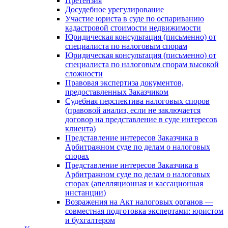
Претензия
Досудебное урегулирование
Участие юриста в суде по оспариванию
кадастровой стоимости недвижимости
Юридическая консультация (письменно) от
специалиста по налоговым спорам
Юридическая консультация (письменно) от
специалиста по налоговым спорам высокой
сложности
Правовая экспертиза документов,
предоставленных Заказчиком
Судебная перспектива налоговых споров
(правовой анализ, если не заключается
договор на представление в суде интересов
клиента)
Представление интересов Заказчика в
Арбитражном суде по делам о налоговых
спорах
Представление интересов Заказчика в
Арбитражном суде по делам о налоговых
спорах (апелляционная и кассационная
инстанции)
Возражения на Акт налоговых органов —
совместная подготовка экспертами: юристом
и бухгалтером