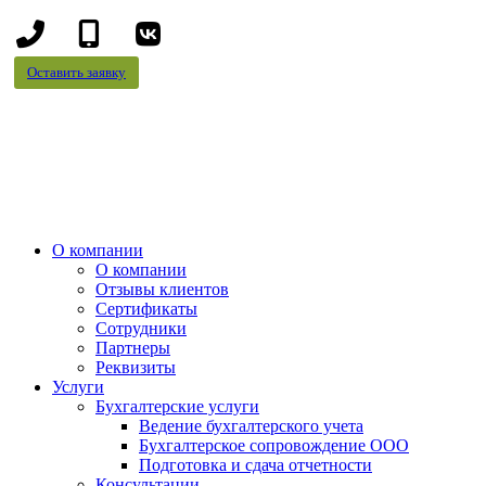
+7
+7
(8442)
(995)
Оставить заявку
78-
695-
13-
70-
96
99
О компании
О компании
Отзывы клиентов
Сертификаты
Сотрудники
Партнеры
Реквизиты
Услуги
Бухгалтерские услуги
Ведение бухгалтерского учета
Бухгалтерское сопровождение ООО
Подготовка и сдача отчетности
Консультации