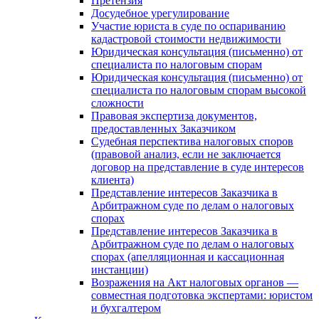
Претензия
Досудебное урегулирование
Участие юриста в суде по оспариванию
кадастровой стоимости недвижимости
Юридическая консультация (письменно) от
специалиста по налоговым спорам
Юридическая консультация (письменно) от
специалиста по налоговым спорам высокой
сложности
Правовая экспертиза документов,
предоставленных Заказчиком
Судебная перспектива налоговых споров
(правовой анализ, если не заключается
договор на представление в суде интересов
клиента)
Представление интересов Заказчика в
Арбитражном суде по делам о налоговых
спорах
Представление интересов Заказчика в
Арбитражном суде по делам о налоговых
спорах (апелляционная и кассационная
инстанции)
Возражения на Акт налоговых органов —
совместная подготовка экспертами: юристом
и бухгалтером