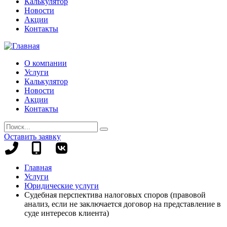
Калькулятор
Новости
Акции
Контакты
О компании
Услуги
Калькулятор
Новости
Акции
Контакты
Оставить заявку
+7
+7
(8442)
(995)
Главная
78-
695-
Услуги
13-
70-
Юридические услуги
96
99
Судебная перспектива налоговых споров (правовой
анализ, если не заключается договор на представление в
суде интересов клиента)