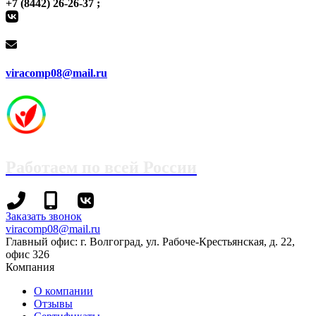
+7 (8442) 26-26-37 ;
viracomp08@mail.ru
Работаем по всей России
+7
+7
Заказать звонок
(8442)
(995)
viracomp08@mail.ru
78-
695-
Главный офис: г. Волгоград, ул. Рабоче-Крестьянская, д. 22,
13-
70-
офис 326
96
99
Компания
О компании
Отзывы