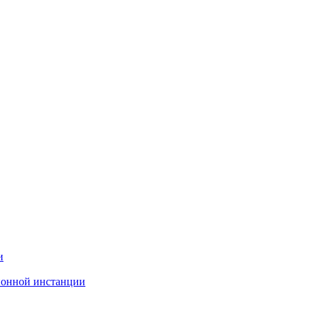
и
ионной инстанции