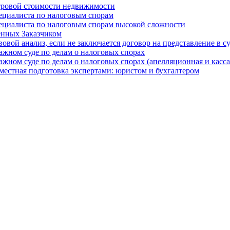
стровой стоимости недвижимости
пециалиста по налоговым спорам
пециалиста по налоговым спорам высокой сложности
енных Заказчиком
овой анализ, если не заключается договор на представление в су
ажном суде по делам о налоговых спорах
ажном суде по делам о налоговых спорах (апелляционная и касс
естная подготовка экспертами: юристом и бухгалтером