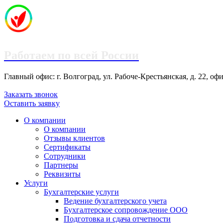
Работаем по всей России
Главный офис: г. Волгоград, ул. Рабоче-Крестьянская, д. 22, оф
+7 (8442) 78-13-96
+7 (995) 695-70-99
Заказать звонок
Оставить заявку
О компании
О компании
Отзывы клиентов
Сертификаты
Сотрудники
Партнеры
Реквизиты
Услуги
Бухгалтерские услуги
Ведение бухгалтерского учета
Бухгалтерское сопровождение ООО
Подготовка и сдача отчетности