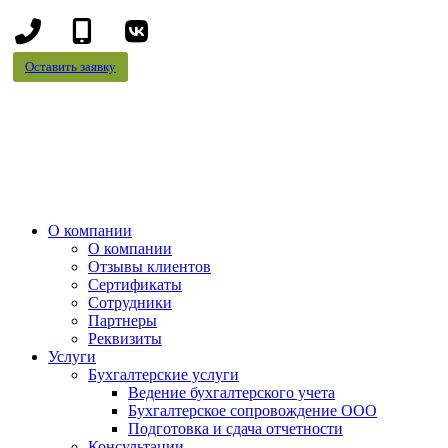
+7
+7
(8442)
(995)
Оставить заявку
78-
695-
13-
70-
96
99
О компании
О компании
Отзывы клиентов
Сертификаты
Сотрудники
Партнеры
Реквизиты
Услуги
Бухгалтерские услуги
Ведение бухгалтерского учета
Бухгалтерское сопровождение ООО
Подготовка и сдача отчетности
Консультации