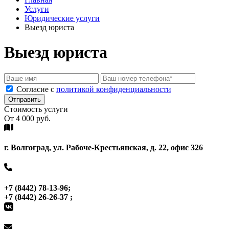
78-
695-
Услуги
13-
70-
Юридические услуги
96
99
Выезд юриста
Выезд юриста
Cогласие с
политикой конфиденциальности
Отправить
Стоимость услуги
От 4 000 руб.
г. Волгоград, ул. Рабоче-Крестьянская, д. 22, офис 326
+7 (8442) 78-13-96;
+7 (8442) 26-26-37 ;