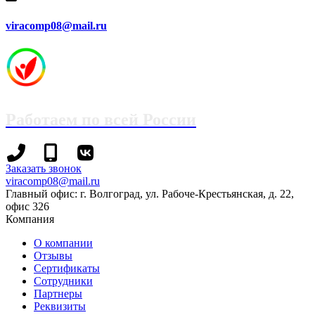
viracomp08@mail.ru
Работаем по всей России
+7
+7
Заказать звонок
(8442)
(995)
viracomp08@mail.ru
78-
695-
Главный офис: г. Волгоград, ул. Рабоче-Крестьянская, д. 22,
13-
70-
офис 326
96
99
Компания
О компании
Отзывы
Сертификаты
Сотрудники
Партнеры
Реквизиты