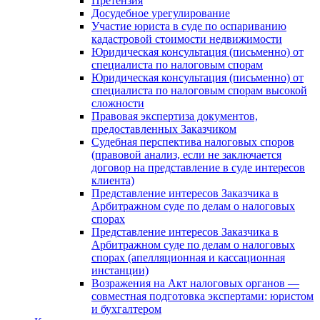
Претензия
Досудебное урегулирование
Участие юриста в суде по оспариванию
кадастровой стоимости недвижимости
Юридическая консультация (письменно) от
специалиста по налоговым спорам
Юридическая консультация (письменно) от
специалиста по налоговым спорам высокой
сложности
Правовая экспертиза документов,
предоставленных Заказчиком
Судебная перспектива налоговых споров
(правовой анализ, если не заключается
договор на представление в суде интересов
клиента)
Представление интересов Заказчика в
Арбитражном суде по делам о налоговых
спорах
Представление интересов Заказчика в
Арбитражном суде по делам о налоговых
спорах (апелляционная и кассационная
инстанции)
Возражения на Акт налоговых органов —
совместная подготовка экспертами: юристом
и бухгалтером