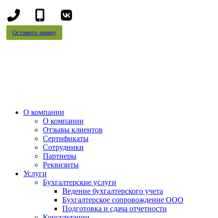
+7
+7
(8442)
(995)
Оставить заявку
78-
695-
13-
70-
96
99
О компании
О компании
Отзывы клиентов
Сертификаты
Сотрудники
Партнеры
Реквизиты
Услуги
Бухгалтерские услуги
Ведение бухгалтерского учета
Бухгалтерское сопровождение ООО
Подготовка и сдача отчетности
Консультации