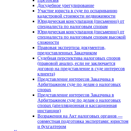
Претензия
Досудебное урегулирование
Участие юриста в суде по оспариванию
кадастровой стоимости недвижимости
Юридическая консультация (письменно) от
специалиста по налоговым спорам
Юридическая консультация (письменно) от
специалиста по налоговым спорам высокой
сложности
Правовая экспертиза документов,
предоставленных Заказчиком
Судебная перспектива налоговых споров
(правовой анализ, если не заключается
договор на представление в суде интересов
клиента)
Представление интересов Заказчика в
Арбитражном суде по делам о налоговых
спорах
Представление интересов Заказчика в
Арбитражном суде по делам о налоговых
спорах (апелляционная и кассационная
инстанции)
Возражения на Акт налоговых органов —
совместная подготовка экспертами: юристом
и бухгалтером