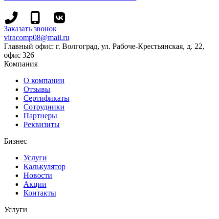
+7
+7
Заказать звонок
(8442)
(995)
viracomp08@mail.ru
78-
695-
Главный офис: г. Волгоград, ул. Рабоче-Крестьянская, д. 22,
13-
70-
офис 326
96
99
Компания
О компании
Отзывы
Сертификаты
Сотрудники
Партнеры
Реквизиты
Бизнес
Услуги
Калькулятор
Новости
Акции
Контакты
Услуги